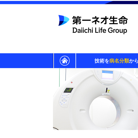
技術を
病名分類
か