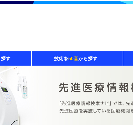
ら探す
技術を
50音
から探す