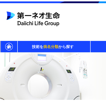
技術を
病名分類
から探す