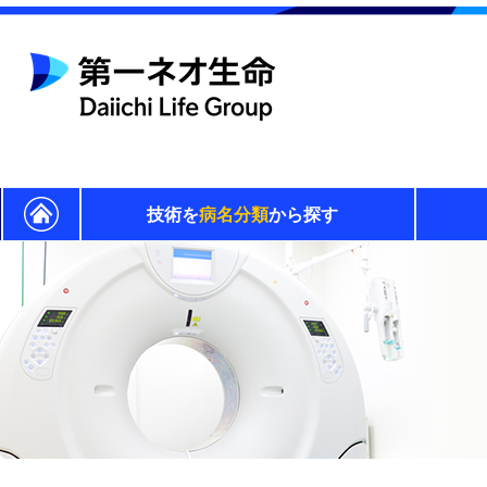
技術を
病名分類
から探す