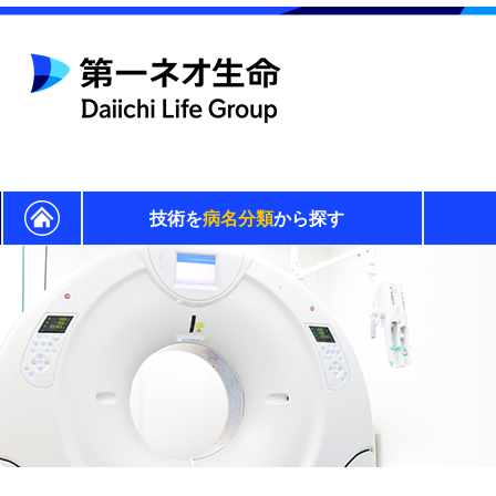
技術を
病名分類
から探す