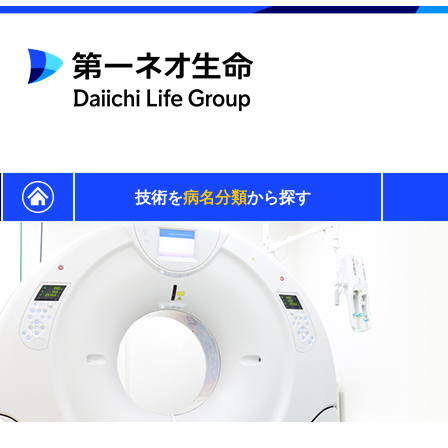
技術を
病名分類
から探す