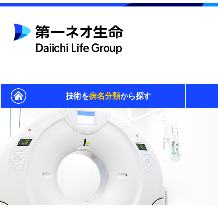
技術を
病名分類
から探す