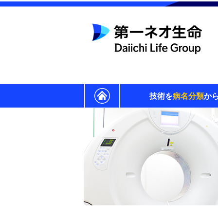
技術を
病名分類
か