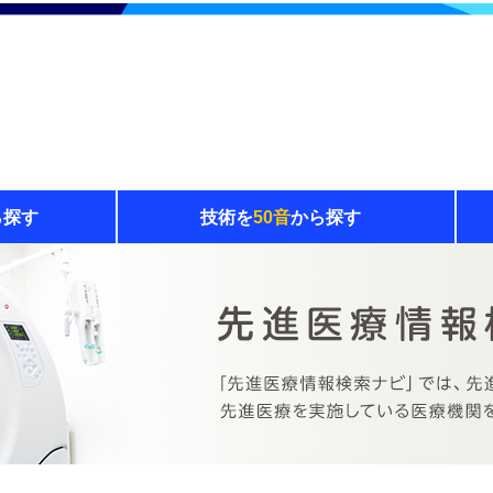
ら探す
技術を
50音
から探す