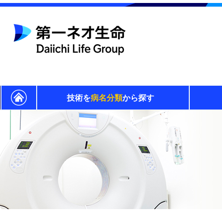
技術を
病名分類
から探す