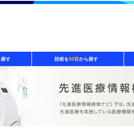
ら探す
技術を
50音
から探す