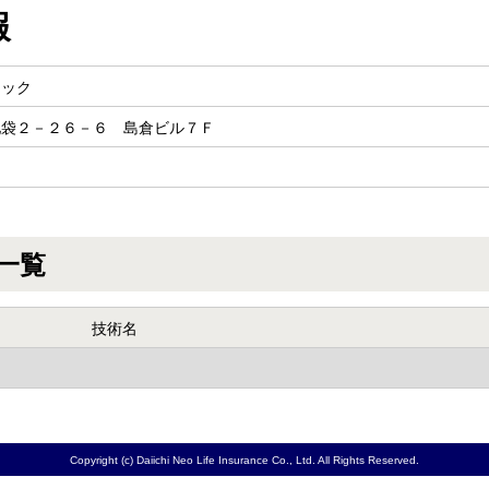
報
ニック
池袋２－２６－６ 島倉ビル７Ｆ
一覧
技術名
Copyright (c) Daiichi Neo Life Insurance Co., Ltd. All Rights Reserved.