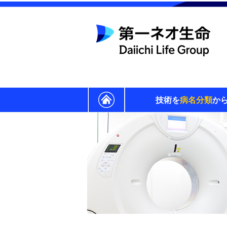
技術を
病名分類
か