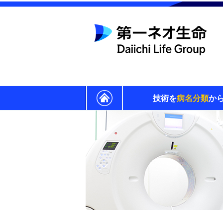
技術を
病名分類
か