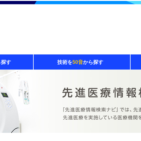
ら探す
技術を
50音
から探す