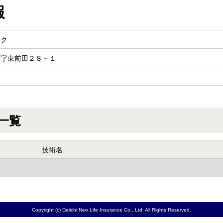
報
ック
町字東前田２８－１
一覧
技術名
Copyright (c) Daiichi Neo Life Insurance Co., Ltd. All Rights Reserved.