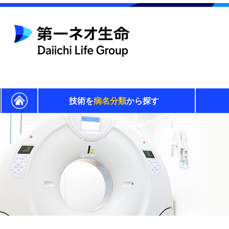
技術を
病名分類
から探す