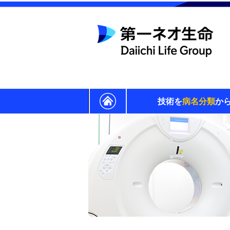
技術を
病名分類
か