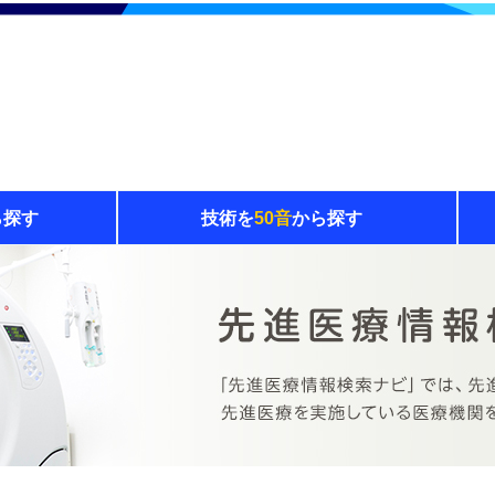
ら探す
技術を
50音
から探す