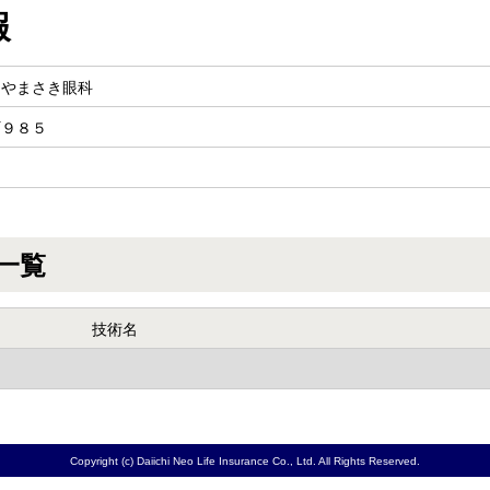
報
 やまさき眼科
町９８５
一覧
技術名
Copyright (c) Daiichi Neo Life Insurance Co., Ltd. All Rights Reserved.