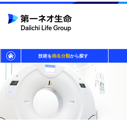
技術を
病名分類
から探す