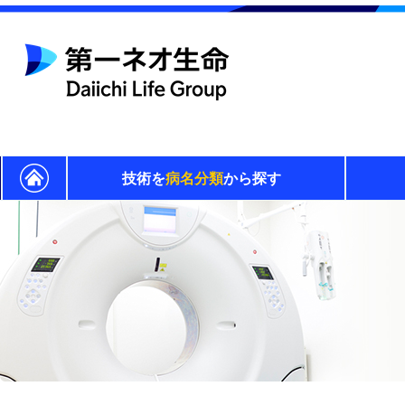
技術を
病名分類
から探す