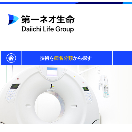
技術を
病名分類
から探す