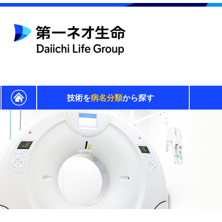
技術を
病名分類
から探す