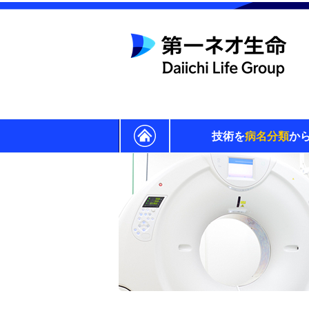
技術を
病名分類
か