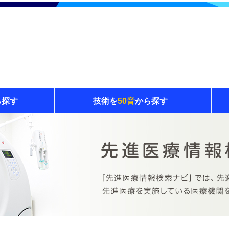
ら探す
技術を
50音
から探す