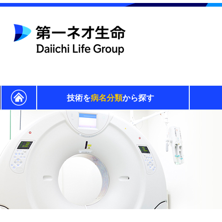
技術を
病名分類
から探す