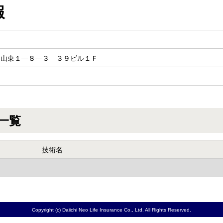
報
岡山東１―８―３ ３９ビル１Ｆ
一覧
技術名
Copyright (c) Daiichi Neo Life Insurance Co., Ltd. All Rights Reserved.