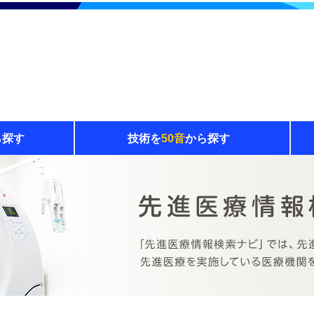
ら探す
技術を
50音
から探す