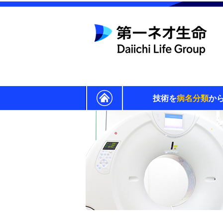
技術を
病名分類
か