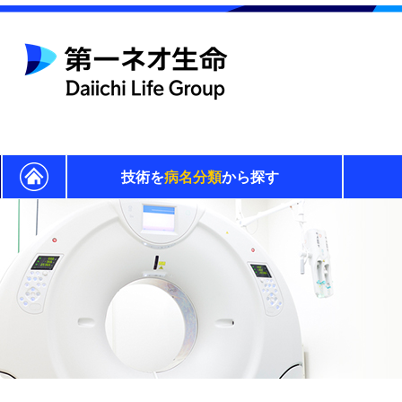
技術を
病名分類
から探す