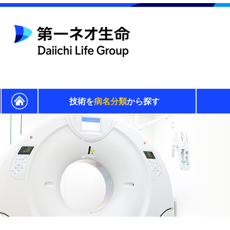
技術を
病名分類
から探す