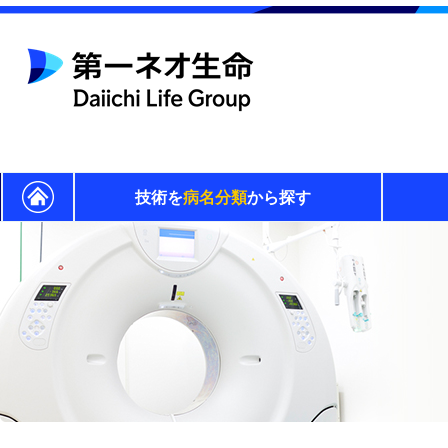
技術を
病名分類
から探す