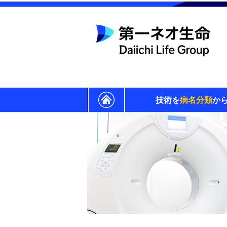
技術を
病名分類
か