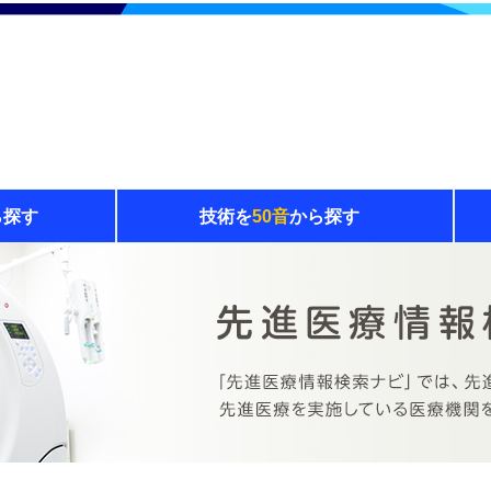
ら探す
技術を
50音
から探す