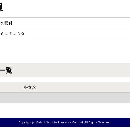
報
越智眼科
浦６－７－３９
一覧
技術名
Copyright (c) Daiichi Neo Life Insurance Co., Ltd. All Rights Reserved.