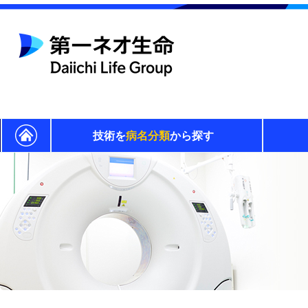
技術を
病名分類
から探す