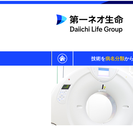
技術を
病名分類
か