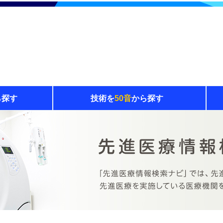
ら探す
技術を
50音
から探す