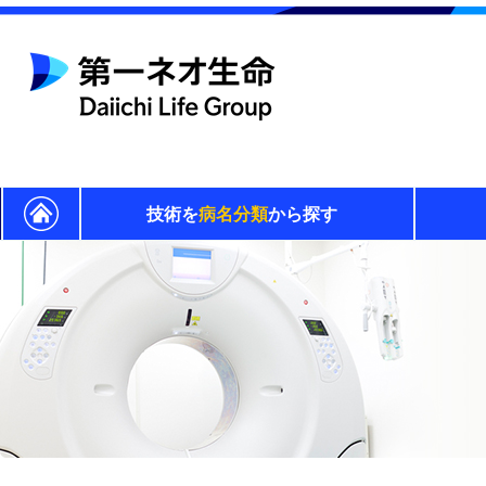
技術を
病名分類
から探す