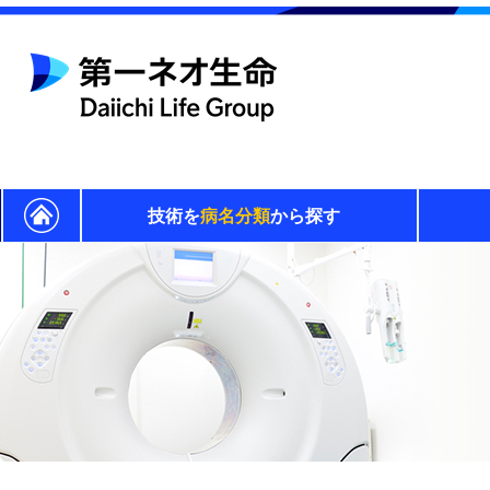
技術を
病名分類
から探す