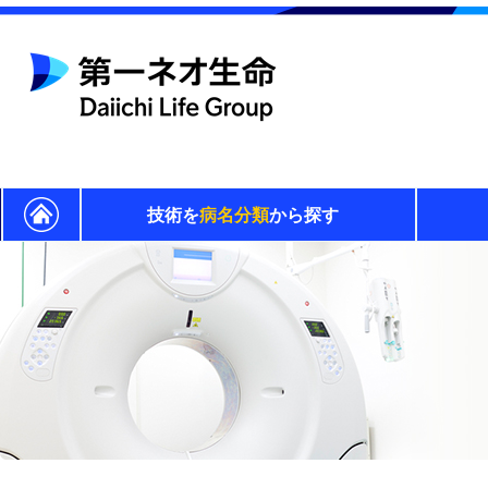
技術を
病名分類
から探す