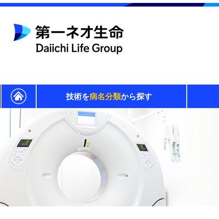
技術を
病名分類
から探す