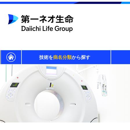
技術を
病名分類
から探す