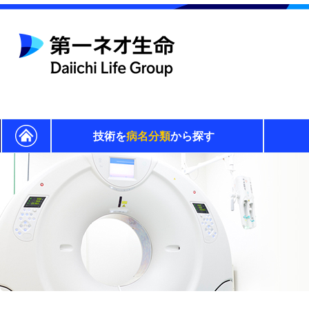
技術を
病名分類
から探す