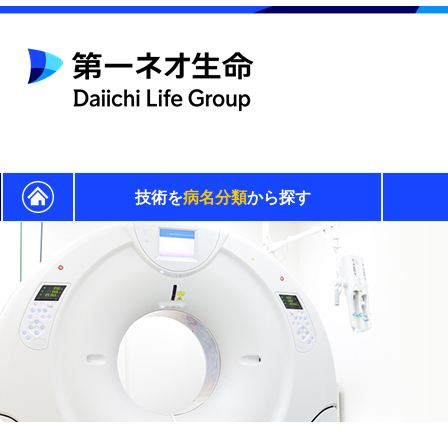
技術を
病名分類
から探す