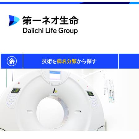
技術を
病名分類
から探す