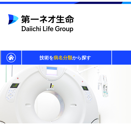
技術を
病名分類
から探す