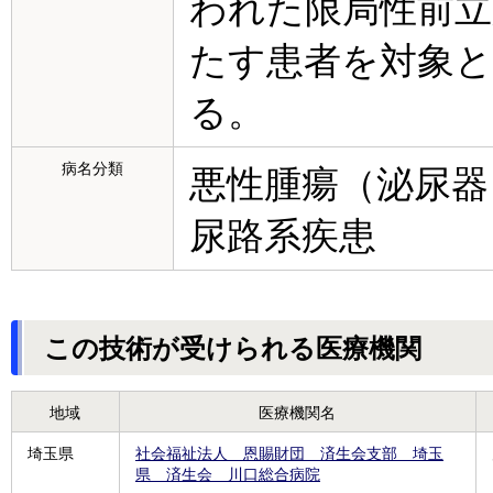
われた限局性前立
たす患者を対象と
る。
病名分類
悪性腫瘍（泌尿器
尿路系疾患
この技術が受けられる医療機関
地域
医療機関名
埼玉県
社会福祉法人 恩賜財団 済生会支部 埼玉
県 済生会 川口総合病院