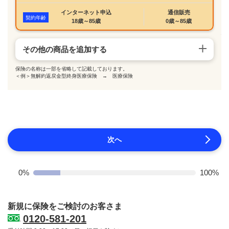
インターネット申込
通信販売
契約年齢
18歳～85歳
0歳～85歳
その他の商品を追加する
保険の名称は一部を省略して記載しております。
＜例＞無解約返戻金型終身医療保険 → 医療保険
次へ
0%
100%
新規に保険をご検討のお客さま
0120-581-201