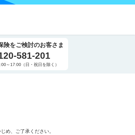
保険をご検討のお客さま
120-581-201
:00～17:00（日・祝日を除く）
お客さま情報のご
お客さま情報のご
お客さま情報のご
お客さま情報のご
ご希望の保険
必須
お役立ち情報のご提
必須
当社の保険商品・サービス・
お名前
生年月日
メールアドレス
郵便番号
※不要な方は「許可しない」
※
ハイフ
必須
必須
必須
必須
かじめ、ご了承ください。
許可する
許可し