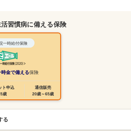
生活習慣病に備える保険
院一時給付保険
一時金で備える
保険
ット申込
通信販売
65歳
20歳～65歳
する