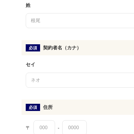
姓
契約者名（カナ）
必須
セイ
住所
必須
〒
-