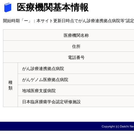
医療機関基本情報
開始時期「ー」：本サイト更新日時点でがん診療連携拠点病院等”認定
医療機関名称
住所
電話番号
がん診療連携拠点病院
がんゲノム医療拠点病院
種
類
地域医療支援病院
日本臨床腫瘍学会認定研修施設
Copyright (c) Daiichi N