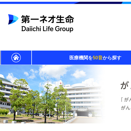
医療機関を
50音
から探す