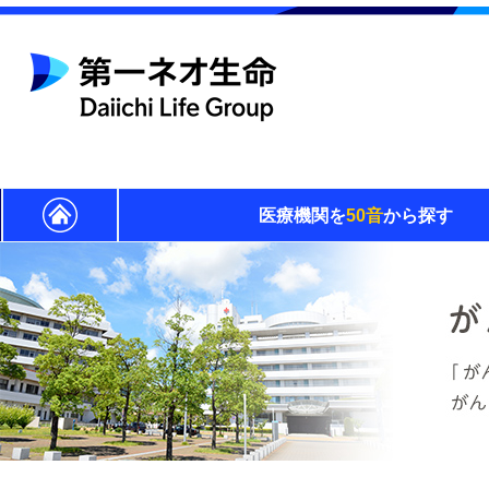
医療機関を
50音
から探す