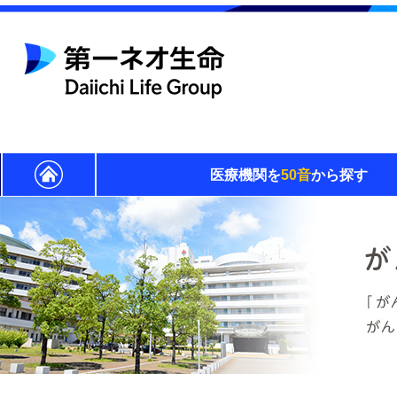
医療機関を
50音
から探す