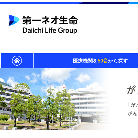
医療機関を
50音
から探す