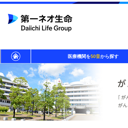
医療機関を
50音
から探す