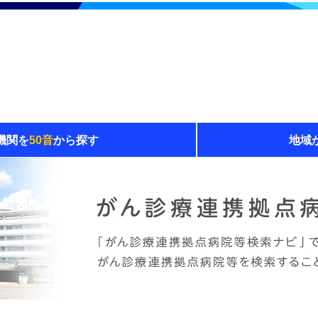
機関を
50音
から探す
地域