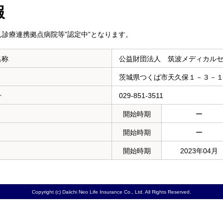
報
診療連携拠点病院等”認定中”となります。
名称
公益財団法人 筑波メディカル
茨城県つくば市天久保１－３－
号
029-851-3511
開始時期
ー
開始時期
ー
開始時期
2023年04月
Copyright (c) Daiichi Neo Life Insurance Co., Ltd. All Rights Reserved.