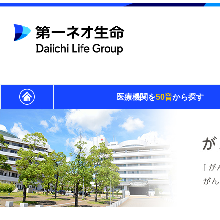
医療機関を
50音
から探す