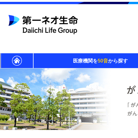
医療機関を
50音
から探す