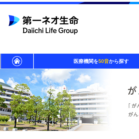
医療機関を
50音
から探す