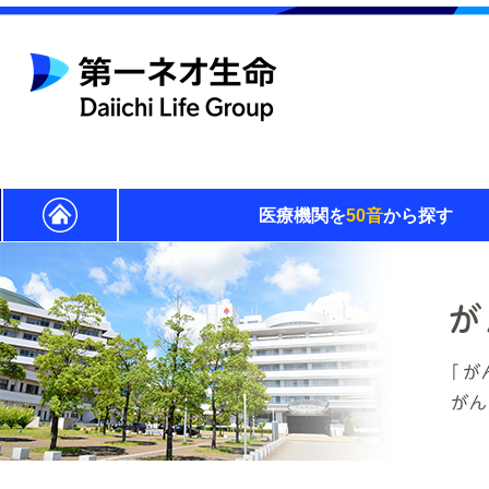
医療機関を
50音
から探す