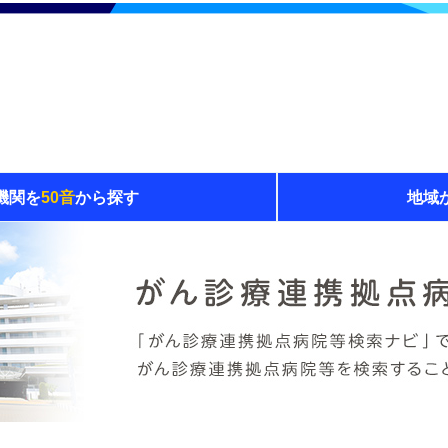
機関を
50音
から探す
地域