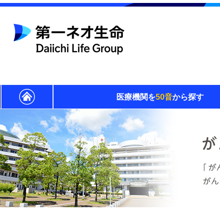
医療機関を
50音
から探す