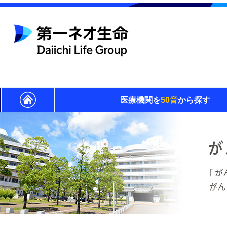
医療機関を
50音
から探す